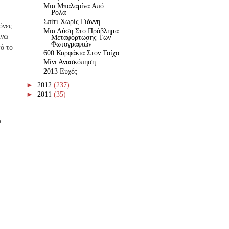
Μια Μπαλαρίνα Από
Ρολά
Σπίτι Χωρίς Γιάννη........
όνες
Μια Λύση Στο Πρόβλημα
ίνω
Μεταφόρτωσης Των
Φωτογραφιών
τό το
600 Καρφάκια Στον Τοίχο
Μίνι Ανασκόπηση
2013 Ευχές
►
2012
(237)
►
2011
(35)
α