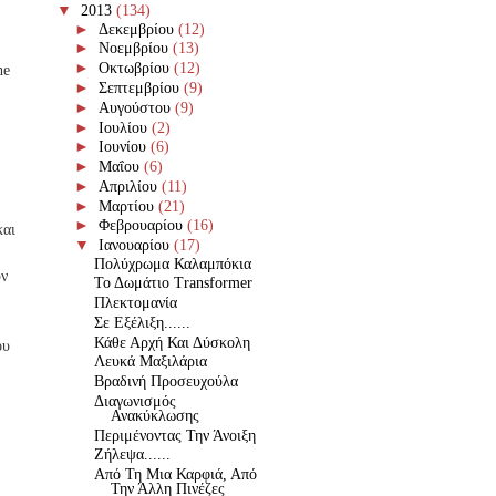
▼
2013
(134)
►
Δεκεμβρίου
(12)
►
Νοεμβρίου
(13)
►
Οκτωβρίου
(12)
he
►
Σεπτεμβρίου
(9)
►
Αυγούστου
(9)
►
Ιουλίου
(2)
►
Ιουνίου
(6)
►
Μαΐου
(6)
►
Απριλίου
(11)
►
Μαρτίου
(21)
►
Φεβρουαρίου
(16)
και
▼
Ιανουαρίου
(17)
Πολύχρωμα Καλαμπόκια
υν
Το Δωμάτιο Transformer
Πλεκτομανία
Σε Εξέλιξη......
)
Κάθε Αρχή Και Δύσκολη
ου
Λευκά Μαξιλάρια
Βραδινή Προσευχούλα
Διαγωνισμός
Ανακύκλωσης
Περιμένοντας Την Άνοιξη
Ζήλεψα......
Από Τη Μια Καρφιά, Από
Την Άλλη Πινέζες