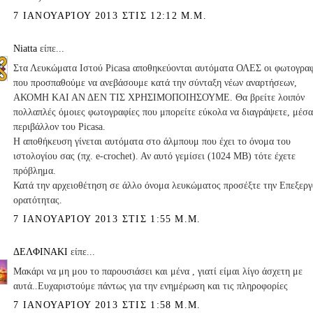
7 ΙΑΝΟΥΑΡΊΟΥ 2013 ΣΤΙΣ 12:12 Μ.Μ.
Niatta
είπε...
Στα Λευκώματα Ιστού Picasa αποθηκεύονται αυτόματα ΟΛΕΣ οι φωτογραφ
που προσπαθούμε να ανεβάσουμε κατά την σύνταξη νέων αναρτήσεων,
ΑΚΟΜΗ ΚΑΙ ΑΝ ΔΕΝ ΤΙΣ ΧΡΗΣΙΜΟΠΟΙΗΣΟΥΜΕ. Θα βρείτε λοιπόν
πολλαπλές όμοιες φωτογραφίες που μπορείτε εύκολα να διαγράψετε, μέσα
περιβάλλον του Picasa.
Η αποθήκευση γίνεται αυτόματα στο άλμπουμ που έχει το όνομα του
ιστολογίου σας (πχ. e-crochet). Αν αυτό γεμίσει (1024 MB) τότε έχετε
πρόβλημα.
Κατά την αρχειοθέτηση σε άλλο όνομα λευκώματος προσέξτε την Επεξεργ
ορατότητας.
7 ΙΑΝΟΥΑΡΊΟΥ 2013 ΣΤΙΣ 1:55 Μ.Μ.
ΔΕΛΦΙΝΑΚΙ
είπε...
Μακάρι να μη μου το παρουσιάσει και μένα , γιατί είμαι λίγο άσχετη με
αυτά..Ευχαριστούμε πάντως για την ενημέρωση και τις πληροφορίες
7 ΙΑΝΟΥΑΡΊΟΥ 2013 ΣΤΙΣ 1:58 Μ.Μ.