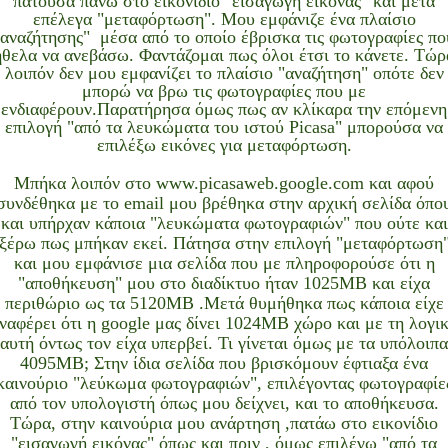
πατούσα πάνω στο εικονίδιο "εισαγωγή εικόνας" και μετά
επέλεγα "μεταφόρτωση". Μου εμφάνιζε ένα πλαίσιο
"αναζήτησης" μέσα από το οποίο έβρισκα τις φωτογραφίες πο
ήθελα να ανεβάσω. Φαντάζομαι πως όλοι έτσι το κάνετε. Τώρ
λοιπόν δεν μου εμφανίζει το πλαίσιο "αναζήτηση" οπότε δεν
μπορώ να βρω τις φωτογραφίες που με
ενδιαφέρουν.Παρατήρησα όμως πως αν κλίκαρα την επόμενη
επιλογή "από τα λευκώματα του ιστού Picasa" μπορούσα να
επιλέξω εικόνες για μεταφόρτωση.
Μπήκα λοιπόν στο
www.picasaweb.google.com
και αφού
συνδέθηκα με το email μου βρέθηκα στην αρχική σελίδα όπο
και υπήρχαν κάποια "λευκώματα φωτογραφιών" που ούτε και
ξέρω πως μπήκαν εκεί. Πάτησα στην επιλογή "μεταφόρτωση
και μου εμφάνισε μια σελίδα που με πληροφορούσε ότι η
"αποθήκευση" μου στο διαδίκτυο ήταν 1025ΜΒ και είχα
περιθώριο ως τα 5120ΜΒ .Μετά θυμήθηκα πως κάποια είχε
ναφέρει ότι η google μας δίνει 1024ΜΒ χώρο και με τη λογι
αυτή όντως τον είχα υπερβεί. Τι γίνεται όμως με τα υπόλοιπα
4095ΜΒ; Στην ίδια σελίδα που βρισκόμουν έφτιαξα ένα
καινούριο "λεύκωμα φωτογραφιών", επιλέγοντας φωτογραφίε
από τον υπολογιστή όπως μου δείχνει, και το αποθήκευσα.
Τώρα, στην καινούρια μου ανάρτηση ,πατάω στο εικονίδιο
"εισαγωγή εικόνας" όπως και πριν , όμως επιλέγω "από τα