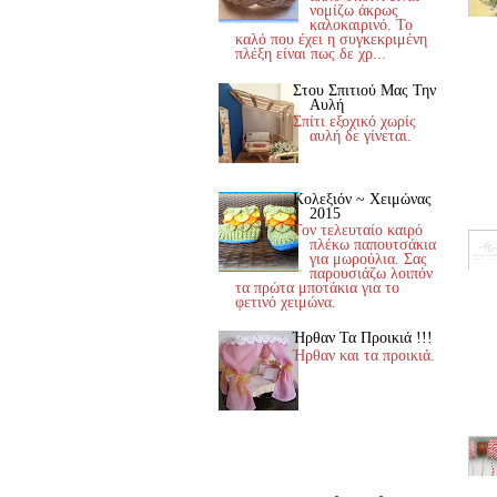
νομίζω άκρως
καλοκαιρινό. Το
καλό που έχει η συγκεκριμένη
πλέξη είναι πως δε χρ...
Στου Σπιτιού Μας Την
Αυλή
Σπίτι εξοχικό χωρίς
αυλή δε γίνεται.
Κολεξιόν ~ Χειμώνας
2015
Τον τελευταίο καιρό
πλέκω παπουτσάκια
για μωρούλια. Σας
παρουσιάζω λοιπόν
τα πρώτα μποτάκια για το
φετινό χειμώνα.
Ήρθαν Τα Προικιά !!!
Ήρθαν και τα προικιά.