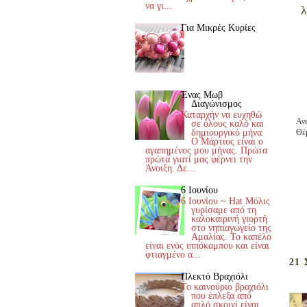
να γι...
λ
Για Μικρές Κυρίες
Ένας Μωβ
Διαγώνισμος
Καταρχήν να ευχηθώ
Αν
σε όλους καλό και
δημιουργικό μήνα.
Θέ
Ο Μάρτιος είναι ο
αγαπημένος μου μήνας. Πρώτα
πρώτα γιατί μας φέρνει την
Άνοιξη. Δε...
6 Ιουνίου
6 Ιουνίου ~ Hat Μόλις
γυρίσαμε από τη
καλοκαιρινή γιορτή
στο νηπιαγωγείο της
Αμαλίας. Το καπέλο
είναι ενός ιππόκαμπου και είναι
φτιαγμένο α...
21
Πλεκτό Βραχιόλι
Το καινούριο βραχιόλι
που έπλεξα από
απλό σκοινί είναι