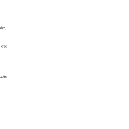
ίες
 στο
ασία