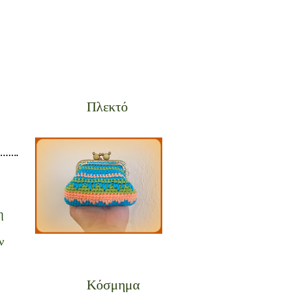
Πλεκτό
η
ν
Κόσμημα
,