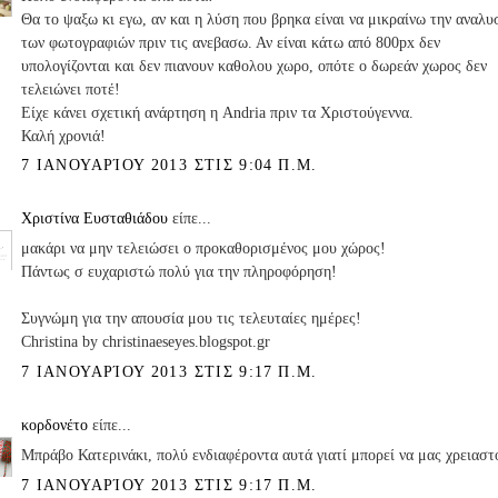
Θα το ψαξω κι εγω, αν και η λύση που βρηκα είναι να μικραίνω την αναλυ
των φωτογραφιών πριν τις ανεβασω. Αν είναι κάτω από 800px δεν
υπολογίζονται και δεν πιανουν καθολου χωρο, οπότε ο δωρεάν χωρος δεν
τελειώνει ποτέ!
Είχε κάνει σχετική ανάρτηση η Andria πριν τα Χριστούγεννα.
Καλή χρονιά!
7 ΙΑΝΟΥΑΡΊΟΥ 2013 ΣΤΙΣ 9:04 Π.Μ.
Χριστίνα Ευσταθιάδου
είπε...
μακάρι να μην τελειώσει ο προκαθορισμένος μου χώρος!
Πάντως σ ευχαριστώ πολύ για την πληροφόρηση!
Συγνώμη για την απουσία μου τις τελευταίες ημέρες!
Christina by christinaeseyes.blogspot.gr
7 ΙΑΝΟΥΑΡΊΟΥ 2013 ΣΤΙΣ 9:17 Π.Μ.
κορδονέτο
είπε...
Μπράβο Κατερινάκι, πολύ ενδιαφέροντα αυτά γιατί μπορεί να μας χρειαστ
7 ΙΑΝΟΥΑΡΊΟΥ 2013 ΣΤΙΣ 9:17 Π.Μ.