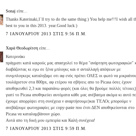
Sonaj
είπε...
Thanks Katerinaki,I`ll try to do the same thing:) You help me!!!I wish all t
best to you in this 2013. year.Good luck:)
7 ΙΑΝΟΥΑΡΊΟΥ 2013 ΣΤΙΣ 9:56 Π.Μ.
Χαρά Θεοδωρίτση
είπε...
Κατερινάκι
πράγματι κατά καιρούς μας απασχολεί το θέμα "ανάρτηση φωτογραφιών" 
διαβάζοντας κι εγω σε ξένα μπλογκς και σ ανταλλαγή απόψεων με
συνμπλογκερς καταληξαμε οτι αφ ενός πρέπει ΟΛΕΣ οι φωτό να μικραίνο
τουλάχιστον στα 800px, αφ ετέρου να σβήνεις απο το Picasa όσες έχουν
αποθηκευθεί 2,3 και παραπάνω φορές (και όλες θα βρούμε πολλές τέτοιες
γιατί το Picasa αποθηκεύει αυτόματα κάθε μας ανέβασμα ακόμα κι αυτό π
έχουμε απορρίψει στη συνέχεια ν αναρτήσουμε)και ΤΈΛΟς μπορούμε ν
ανεβάζουμε φωτογραφίες με copy-paste που έτσι ΔΕΝ αποθηκεύονται στο
Picasa να καταλαμβάνουν χώρο.
Αυτά απο τη δική μου εμπειρία και Καλή συνέχεια!
7 ΙΑΝΟΥΑΡΊΟΥ 2013 ΣΤΙΣ 9:59 Π.Μ.