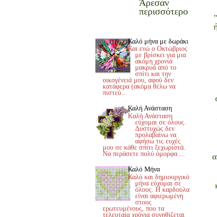
Άρεσαν
περισσότερο
Καλό μήνα με δωράκι
Και ενώ ο Οκτώβριος
με βρίσκει για μια
ακόμη χρονιά
μακρυά από το
σπίτι και την
οικογένειά μου, αφού δεν
κατάφερα (ακόμα θέλω να
πιστεύ...
Καλή Ανάσταση
Kαλή Ανάσταση
εύχομαι σε όλους.
Δυστυχώς δεν
προλαβαίνω να
αφήσω τις ευχές
μου σε κάθε σπίτι ξεχωριστά.
Να περάσετε πολύ όμορφα ...
α
Καλό Μήνα
Καλό και δημιουργικό
μήνα εύχομαι σε
όλους. Η καρδούλα
είναι αφιερωμένη
στους
ερωτευμένους, που τα
τελευταία χρόνια συνηθίζεται