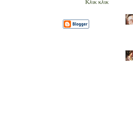
Κλικ κλικ