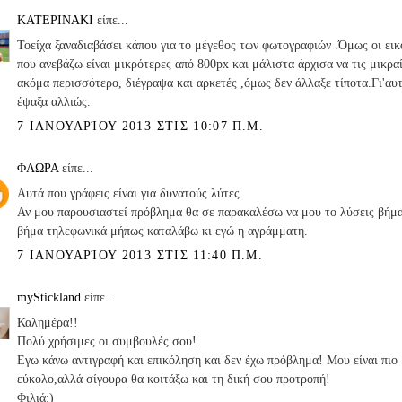
ΚΑΤΕΡΙΝΑΚΙ
είπε...
Τοείχα ξαναδιαβάσει κάπου για το μέγεθος των φωτογραφιών .Όμως οι εικ
που ανεβάζω είναι μικρότερες από 800px και μάλιστα άρχισα να τις μικρα
ακόμα περισσότερο, διέγραψα και αρκετές ,όμως δεν άλλαξε τίποτα.Γι'αυ
έψαξα αλλιώς.
7 ΙΑΝΟΥΑΡΊΟΥ 2013 ΣΤΙΣ 10:07 Π.Μ.
ΦΛΩΡΑ
είπε...
Αυτά που γράφεις είναι για δυνατούς λύτες.
Αν μου παρουσιαστεί πρόβλημα θα σε παρακαλέσω να μου το λύσεις βήμ
βήμα τηλεφωνικά μήπως καταλάβω κι εγώ η αγράμματη.
7 ΙΑΝΟΥΑΡΊΟΥ 2013 ΣΤΙΣ 11:40 Π.Μ.
myStickland
είπε...
Καλημέρα!!
Πολύ χρήσιμες οι συμβουλές σου!
Εγω κάνω αντιγραφή και επικόληση και δεν έχω πρόβλημα! Μου είναι πιο
εύκολο,αλλά σίγουρα θα κοιτάξω και τη δική σου προτροπή!
Φιλιά:)