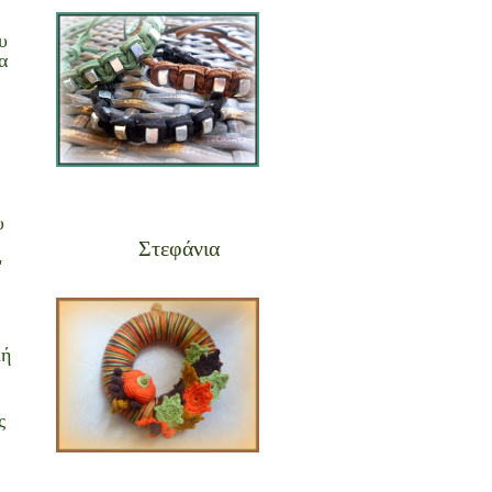
υ
α
υ
Στεφάνια
"
κή
ς