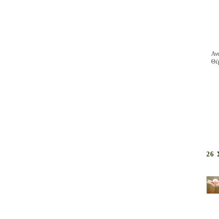
Αν
Θέ
26