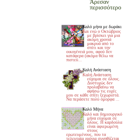
Άρεσαν
περισσότερο
Καλό μήνα με δωράκι
Και ενώ ο Οκτώβριος
με βρίσκει για μια
ακόμη χρονιά
μακρυά από το
σπίτι και την
οικογένειά μου, αφού δεν
κατάφερα (ακόμα θέλω να
πιστεύ...
Καλή Ανάσταση
Kαλή Ανάσταση
εύχομαι σε όλους.
Δυστυχώς δεν
προλαβαίνω να
αφήσω τις ευχές
μου σε κάθε σπίτι ξεχωριστά.
Να περάσετε πολύ όμορφα ...
Καλό Μήνα
Καλό και δημιουργικό
μήνα εύχομαι σε
όλους. Η καρδούλα
είναι αφιερωμένη
στους
ερωτευμένους, που τα
τελευταία χρόνια συνηθίζεται