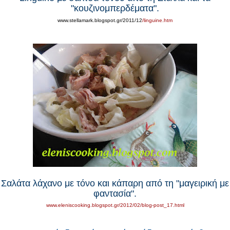
"κουζινομπερδέματα".
www.stellamark.blogspot.gr/2011/12
/linguine.htm
Σαλάτα λάχανο με τόνο και κάπαρη από τη "μαγειρική με
φαντασία".
www.eleniscooking.blogspot.gr/2012/02/blog-post_17.html