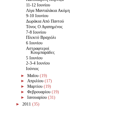
11-12 Ιουνίου
Λίγα Μανταλάκια Ακόμη
9-10 Ιουνίου
Δωράκια Από Παντού
Τόνος Ο Αγαπημένος
7-8 Ιουνίου
Πλεκτό Βραχιόλι
6 Ιουνίου
Αστραφτεροί
Κουμπαράδες
5 Ιουνίου
2-3-4 Ιουνίου
Ιούνιος
►
Μαΐου
(19)
►
Απριλίου
(17)
►
Μαρτίου
(19)
►
Φεβρουαρίου
(19)
►
Ιανουαρίου
(31)
►
2011
(35)