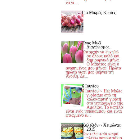
να γι...
Για Μικρές Κυρίες
Ένας Μωβ
Διαγώνισμος
Καταρχήν να ευχηθώ
σε όλους καλό και
δημιουργικό μήνα.
Ο Μάρτιος είναι ο
αγαπημένος μου μήνας. Πρώτα
πρώτα γιατί μας φέρνει την
Άνοιξη. Δε...
6 Ιουνίου
6 Ιουνίου ~ Hat Μόλις
γυρίσαμε από τη
καλοκαιρινή γιορτή
στο νηπιαγωγείο της
Αμαλίας. Το καπέλο
είναι ενός ιππόκαμπου και είναι
φτιαγμένο α...
Κολεξιόν ~ Χειμώνας
2015
Τον τελευταίο καιρό
πλέκω παπουτσάκια