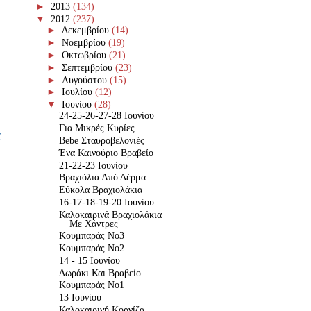
►
2013
(134)
▼
2012
(237)
►
Δεκεμβρίου
(14)
►
Νοεμβρίου
(19)
►
Οκτωβρίου
(21)
►
Σεπτεμβρίου
(23)
►
Αυγούστου
(15)
►
Ιουλίου
(12)
▼
Ιουνίου
(28)
24-25-26-27-28 Ιουνίου
Για Μικρές Κυρίες
α
Bebe Σταυροβελονιές
Ένα Καινούριο Βραβείο
21-22-23 Ιουνίου
Βραχιόλια Από Δέρμα
Εύκολα Βραχιολάκια
16-17-18-19-20 Ιουνίου
Καλοκαιρινά Βραχιολάκια
Με Χάντρες
Κουμπαράς Νο3
Κουμπαράς Νο2
14 - 15 Ιουνίου
Δωράκι Και Βραβείο
Κουμπαράς Νο1
13 Ιουνίου
Καλοκαιρινή Κορνίζα