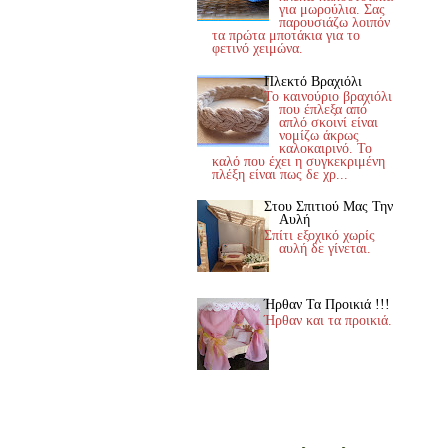
για μωρούλια. Σας
παρουσιάζω λοιπόν
τα πρώτα μποτάκια για το
φετινό χειμώνα.
Πλεκτό Βραχιόλι
Το καινούριο βραχιόλι
που έπλεξα από
απλό σκοινί είναι
νομίζω άκρως
καλοκαιρινό. Το
καλό που έχει η συγκεκριμένη
πλέξη είναι πως δε χρ...
Στου Σπιτιού Μας Την
Αυλή
Σπίτι εξοχικό χωρίς
αυλή δε γίνεται.
Ήρθαν Τα Προικιά !!!
Ήρθαν και τα προικιά.